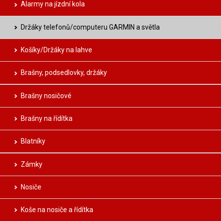
Alarmy na jízdní kola
Držáky telefonů/computeru GARMIN a světla
Košíky/Držáky na lahve
Brašny, podsedlovky, držáky
Brašny nosičové
Brašny na řídítka
Blatníky
Zámky
Nosiče
Koše na nosiče a řídítka