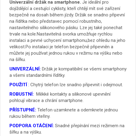
Univerzální držák na smartphone.
Je ideální pro
dojíždějící a cestující cyklisty, kteří chtějí mít své zařízení
bezpečně na dosah během jízdy. Držák se snadno připevní
na řídítka nebo představec pomocí robustního,
nastavitelného silikonového pásku. Lze jej také ponechat
trvale na kole.Nastavitelná svorka umožňuje rychlou
instalaci a pevné uchycení smartphonu,bez ohledu na jeho
velikost.Po instalaci je telefon bezpečně připevněn a
můžete jej používat jednou rukou v režimu na výšku nebo
na šířku.
UNIVERZÁLNÍ:
Držák je kompatibilní se všemi smartphony
a všemi standardními řídítky.
POUŽITÍ
:
Chytrý telefon lze snadno připevnit i odejmout.
ROBUSTNÍ:
Měkké kontakty a silikonové upevnění
pohlcují vibrace a chrání smartphone.
PŘÍSTUPNÉ:
Telefon uzamknete a odemknete jednou
rukou během vteřiny.
PODPORA OTÁČENÍ:
Snadné přepínání mezi režimem na
šířku a na výšku.