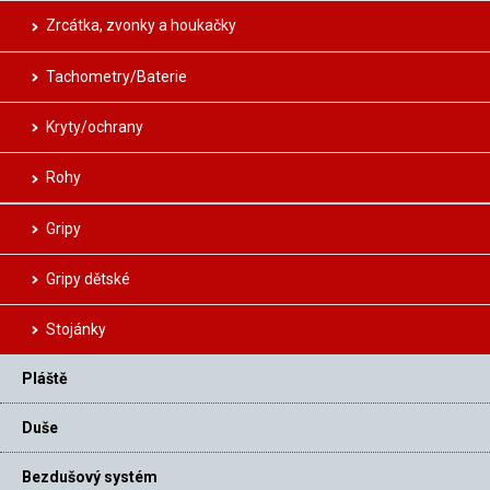
Zrcátka, zvonky a houkačky
Tachometry/Baterie
Kryty/ochrany
Rohy
Gripy
Gripy dětské
Stojánky
Pláště
Duše
Bezdušový systém