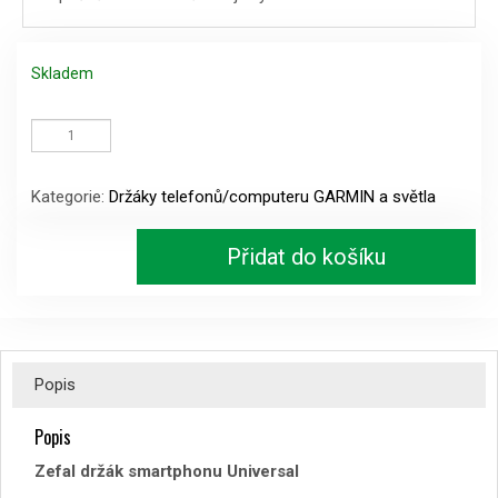
Skladem
Zefal
držák
smartphonu
Universal
Kategorie:
Držáky telefonů/computeru GARMIN a světla
množství
Přidat do košíku
Popis
Popis
Zefal držák smartphonu Universal