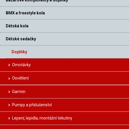
BMX a freestyle kola
Dětská kola
Dětské sedačky
Doplňky
Omotávky
Osvětlení
Garmin
Pumpy a příslušenství
Lepení, lepidla, montážní tekutiny