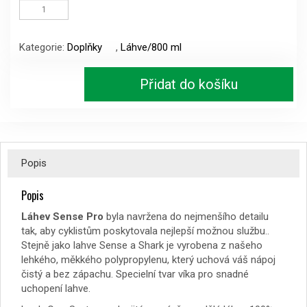
lahev
Sense
Pro
Kategorie:
Doplňky
,
Láhve/800 ml
80
bílá/zelená,černá-800ml
množství
Přidat do košíku
Popis
Popis
Láhev Sense Pro
byla navržena do nejmenšího detailu
tak, aby cyklistům poskytovala nejlepší možnou službu..
Stejně jako lahve Sense a Shark je vyrobena z našeho
lehkého, měkkého polypropylenu, který uchová váš nápoj
čistý a bez zápachu. Specielní tvar víka pro snadné
uchopení lahve.