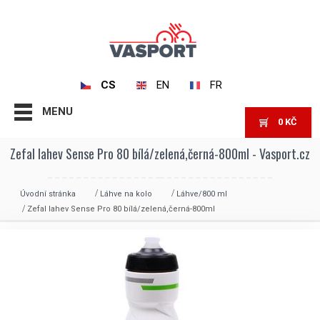
CS
EN
FR
MENU
0
KČ
Zefal lahev Sense Pro 80 bílá/zelená,černá-800ml - Vasport.cz
Úvodní stránka
Láhve na kolo
Láhve/800 ml
Zefal lahev Sense Pro 80 bílá/zelená,černá-800ml