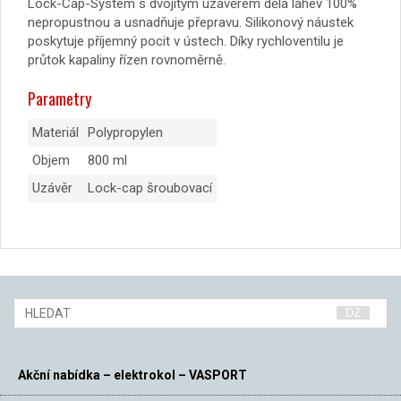
Lock-Cap-System s dvojitým uzávěrem dělá láhev 100%
nepropustnou a usnadňuje přepravu. Silikonový náustek
poskytuje příjemný pocit v ústech. Díky rychloventilu je
průtok kapaliny řízen rovnoměrně.
Parametry
Materiál
Polypropylen
Objem
800 ml
Uzávěr
Lock-cap šroubovací
Akční nabídka – elektrokol – VASPORT