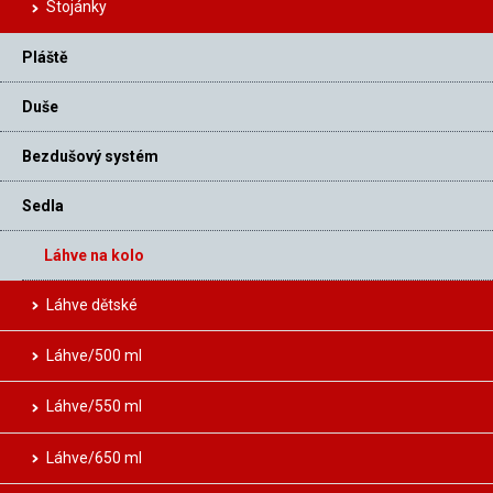
Stojánky
Pláště
Duše
Bezdušový systém
Sedla
Láhve na kolo
Láhve dětské
Láhve/500 ml
Láhve/550 ml
Láhve/650 ml