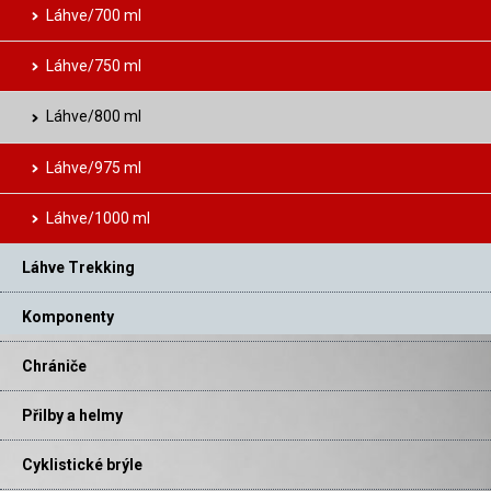
Láhve/700 ml
Láhve/750 ml
Láhve/800 ml
Láhve/975 ml
Láhve/1000 ml
Láhve Trekking
Komponenty
Chrániče
Přilby a helmy
Cyklistické brýle