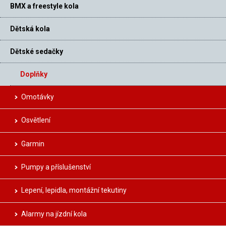
BMX a freestyle kola
Dětská kola
Dětské sedačky
Doplňky
Omotávky
Osvětlení
Garmin
Pumpy a příslušenství
Lepení, lepidla, montážní tekutiny
Alarmy na jízdní kola