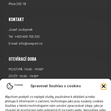
Ptice 252 18
KONTAKT
Josef Jochymek
Tel.: +420 603 703 232
E-mail:
info@vasport.cz
OTEVÍRACÍ DOBA
PO/ST/PÁ: 14:00 - 19:00*
ÚT/ČT: 16:00 - 19:00*
Sobota: 9:00 - 17:00*
Spravovat Souhlas s cookies
Neděle:
Zavřeno
Abychom poskytli co nejlepší služby, používáme k ukládání a/nebo
* Říjen, listopad a prosinec
přístupu k informacím o zařízení, technologie jako jsou soubory cookies.
OTEVŘENO POUZE
PO/ST/PÁ
Souhlas s těmito technologiemi nám umožní zpracovávat údaje, jako je
chování při procházení nebo jedinečná ID na tomto webu. Nesouhlas nebo