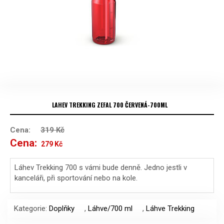
LAHEV TREKKING ZEFAL 700 ČERVENÁ-700ML
Cena:
319
Kč
Cena:
Původní
Aktuální
279
Kč
cena
cena
Láhev Trekking 700 s vámi bude denně. Jedno jestli v
kanceláři, při sportování nebo na kole.
byla:
je:
319 Kč.
279 Kč.
Kategorie:
Doplňky
,
Láhve/700 ml
,
Láhve Trekking