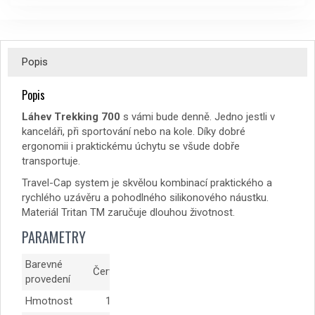
Popis
Popis
Láhev Trekking 700
s vámi bude denně. Jedno jestli v
kanceláři, při sportování nebo na kole. Díky dobré
ergonomii i praktickému úchytu se všude dobře
transportuje.
Travel-Cap system je skvělou kombinací praktického a
rychlého uzávěru a pohodlného silikonového náustku.
Materiál Tritan TM zaručuje dlouhou životnost.
PARAMETRY
Barevné
Červená
provedení
Hmotnost
172 g