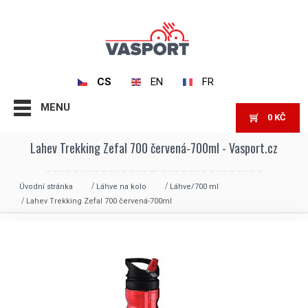
CS
EN
FR
MENU
0
KČ
Lahev Trekking Zefal 700 červená-700ml - Vasport.cz
Úvodní stránka
Láhve na kolo
Láhve/700 ml
Lahev Trekking Zefal 700 červená-700ml