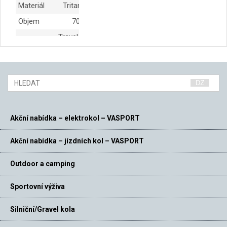
Materiál
Tritan TM
Objem
700 ml
Travel-Cap
Uzávěr
šroubovací
Akční nabídka – elektrokol – VASPORT
Akční nabídka – jízdních kol – VASPORT
Outdoor a camping
Sportovní výživa
Silniční/Gravel kola