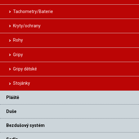
Tachometry/Baterie
Kryty/ochrany
Rohy
Gripy
Gripy dětské
Stojánky
Pláště
Duše
Bezdušový systém