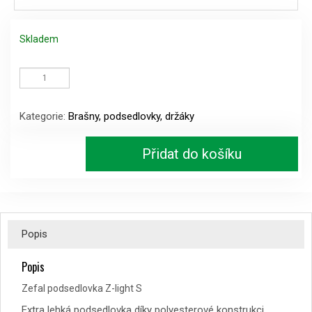
Skladem
Zefal
podsedlovka
Z-
light
Kategorie:
Brašny, podsedlovky, držáky
S
množství
Přidat do košíku
Popis
Popis
Zefal podsedlovka Z-light S
Extra lehká podsedlovka díky polyesterové konstrukci.