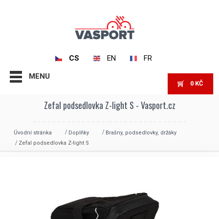
CS
EN
FR
MENU
0
KČ
Zefal podsedlovka Z-light S - Vasport.cz
Úvodní stránka
Doplňky
Brašny, podsedlovky, držáky
Zefal podsedlovka Z-light S