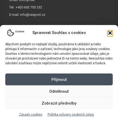
Tel.: +420 603 703 232
E-mail:
info@vasport.cz
OTEVÍRACÍ DOBA
Spravovat Souhlas s cookies
PO/ST/PÁ: 14:00 - 19:00*
Abychom poskytli co nejlepší služby, používáme k ukládání a/nebo
přístupu k informacím o zařízení, technologie jako jsou soubory cookies.
ÚT/ČT: 16:00 - 19:00*
Souhlas s těmito technologiemi nám umožní zpracovávat údaje, jako je
Sobota: 9:00 - 17:00*
chování při procházení nebo jedinečná ID na tomto webu. Nesouhlas nebo
odvolání souhlasu může nepříznivě ovlivnit určité vlastnosti a funkce.
Neděle:
Zavřeno
* Říjen, listopad a prosinec
OTEVŘENO POUZE
PO/ST/PÁ
Příjmout
Odmítnout
INFORMACE
Zobrazit předvolby
Košík
Obchodní podmínky
Zásady cookies
Politika ochrany osobních údajů
GDPR