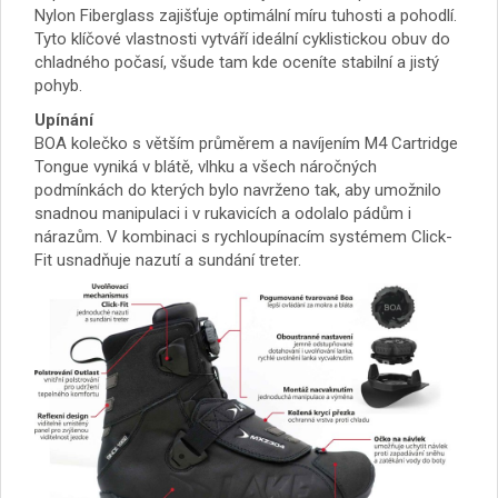
Nylon Fiberglass zajišťuje optimální míru tuhosti a pohodlí.
Tyto klíčové vlastnosti vytváří ideální cyklistickou obuv do
chladného počasí, všude tam kde oceníte stabilní a jistý
pohyb.
Upínání
BOA kolečko s větším průměrem a navíjením M4 Cartridge
Tongue vyniká v blátě, vlhku a všech náročných
podmínkách do kterých bylo navrženo tak, aby umožnilo
snadnou manipulaci i v rukavicích a odolalo pádům i
nárazům. V kombinaci s rychloupínacím systémem Click-
Fit usnadňuje nazutí a sundání treter.