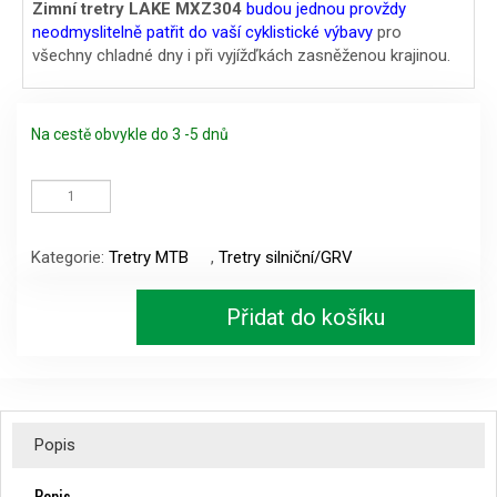
Zimní tretry LAKE MXZ304
budou jednou provždy
neodmyslitelně patřit do vaší cyklistické výbavy
pro
všechny chladné dny i při vyjížďkách zasněženou krajinou.
Na cestě obvykle do 3 -5 dnů
Zimní
tretry
LAKE
MXZ304
Kategorie:
Tretry MTB
,
Tretry silniční/GRV
černé
vel.42
množství
Přidat do košíku
Popis