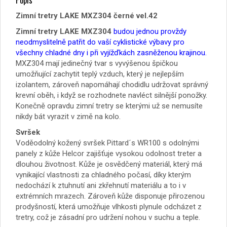
Popis
Zimní tretry LAKE MXZ304 černé vel.42
Zimní tretry LAKE MXZ304
budou jednou provždy
neodmyslitelně patřit do vaší cyklistické výbavy pro
všechny chladné dny i při vyjížďkách zasněženou krajinou.
MXZ304 mají jedinečný tvar s vyvýšenou špičkou
umožňující zachytit teplý vzduch, který je nejlepším
izolantem, zároveň napomáhají chodidlu udržovat správný
krevní oběh, i když se rozhodnete navléct silnější ponožky.
Konečně opravdu zimní tretry se kterými už se nemusíte
nikdy bát vyrazit v zimě na kolo.
Svršek
Voděodolný kožený svršek Pittard´s WR100 s odolnými
panely z kůže Helcor zajišťuje vysokou odolnost treter a
dlouhou životnost. Kůže je osvědčený materiál, který má
vynikající vlastnosti za chladného počasí, díky kterým
nedochází k ztuhnutí ani zkřehnutí materiálu a to i v
extrémních mrazech. Zároveň kůže disponuje přirozenou
prodyšností, která umožňuje vlhkosti plynule odcházet z
tretry, což je zásadní pro udržení nohou v suchu a teple.