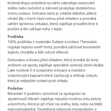
Kožená klopa umístěná na nártu zabraňuje usazování
sněhu nebo nečistot a zároveň poskytuje dodatečnou
vrstvu izolace. Ochrana nártu je zvláště důležitá, jelikož
chrání žíly v horní části nohou před chladem a pomáhá
udržet správnou cirkulaci, která zajišťuje proudění krve k
prstům a tím udržuje nohy v teple.
Podšívka
100% podšívka z materiálu Outlast a izolace Thinsulate
reguluje teplotu uvnitř tretry, pomáhá udržovat konstantní
teplotu chodidla a řídit odvod vlhkosti.
Dokonalou ochranu před chladem, který proniká do boty
směrem od spodu zajišťuje speciálně vyvinutá zimní vložka
Lake tvořená 5-ti izolačními vrstvami a menšími
vzduchovými kapsami které zachycují a ohřívají vzduch,
který je nejlepším izolant proti chladu.
Podešev
Mountain V podešev vytvořená ve spolupráci se
společností Vibram zajišťuje nejvyšší možnou míru jistoty
a komfortu, která je při chůzi na sněhu, ledu, nebo na blátě
neprostradatelná. Osvědčená nylonová mezipodešev z